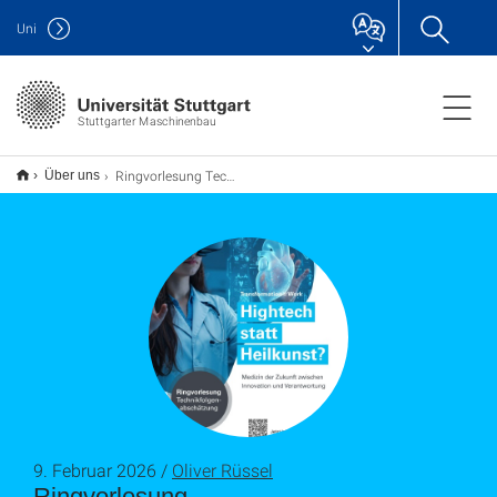
Uni
Stuttgarter Maschinenbau
Ringvorlesung Technikfolgenabschätzung: »Transformation@Work | Hightech statt Heilkunst? Medizin der Zukunft zwischen Technologie, Mensch und Verantwortung« im SoSe 2026 - Start am 07. April 2026!
Über uns
9. Februar 2026 /
Oliver Rüssel
Ringvorlesung