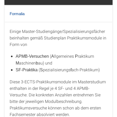
Formalia
Einige Master-Studiengänge/Spezialisierungsfächer
Allgemeine Information
beinhalten gemäß Studienplan Praktikumsmodule in
Form von
(
llgemeines
raktikum
APMB-Versuchen
A
P
aschinen
au) und
M
b
(
pezialisierungs
ach-Praktikum)
SF-Praktika
S
f
Diese 3-ECTS-Praktikumsmodule im Masterstudium
enthalten in der Regel je 4 SF- und 4 APMB-
Versuche. Die konkreten Anzahlen entnehmen Sie
bitte der jeweiligen Modulbeschreibung.
Praktikumsversuche können schon ab dem ersten
Fachsemester absolviert werden.