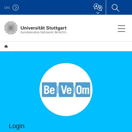
Uni
bundesweites Netzwerk BeVeOm
Login